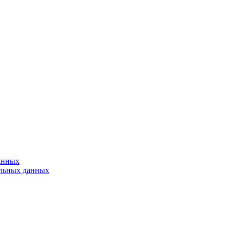
анных
альных данных