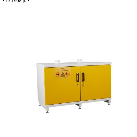
•
135 908 р.
•