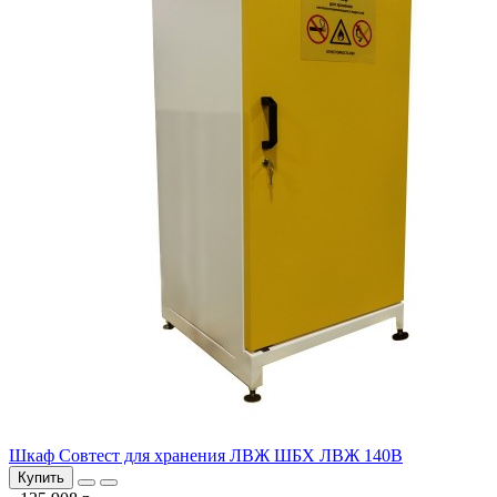
Шкаф Совтест для хранения ЛВЖ ШБХ ЛВЖ 140В
Купить