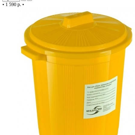
•
1 590 р.
•