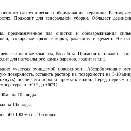
зненного сантехнического оборудования, керамики. Растворяет 
ностях. Подходит для генеральной уборки. Обладает дезин
я, предназначенное для очистки и обеззараживания сильн
 мочи, застарелые грязные корки, ржавчину и цемент. Не ос
ушевые и ванные комнаты, бассейны. Применять только на кис
дит для натурального камня (мрамор, гранит и т.п.).
ольших участках очищаемой поверхности. Абсорбирующие мат
ую поверхность, оставить раствор на поверхности на 5-10 ми
сохнуть) после чего хорошо промыть водой. Перед первым при
мпература от +10º до +60ºС.
100мл на 10л воды.
0мл на 10л воды.
ния 500-1000мл на 10л воды.