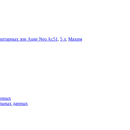
анитарных зон Auge Neo Ac51
,
5 л
,
Махим
анных
альных данных