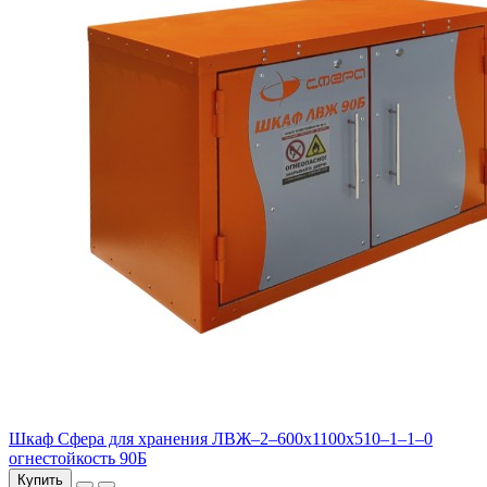
Шкаф Сфера для хранения ЛВЖ–2–600х1100х510–1–1–0
огнестойкость 90Б
Купить