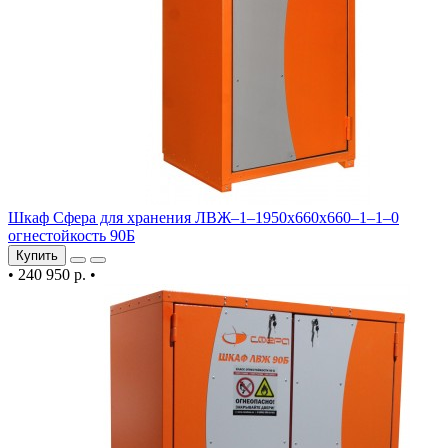
Шкаф Сфера для хранения ЛВЖ–1–1950х660х660–1–1–0
огнестойкость 90Б
Купить
•
240 950 р.
•